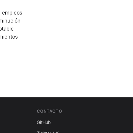
e empleos
sminución
otable
imientos
CONTACTO
GitHub