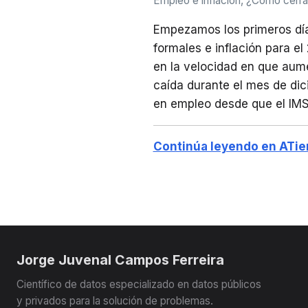
Empleo e inflación, ¿Cómo cerra
Empezamos los primeros día
formales e inflación para el
en la velocidad en que aume
caída durante el mes de di
en empleo desde que el IMSS 
Continúa leyendo en ATi
Jorge Juvenal Campos Ferreira
Científico de datos especializado en datos públicos
y privados para la solución de problemas.