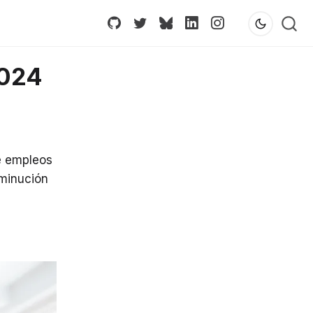
2024
e empleos
sminución