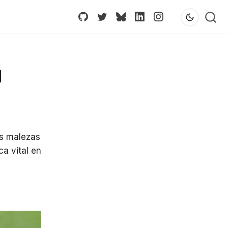
l
as malezas
a vital en