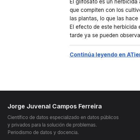
El glifosato es un herbicida
que compiten con los cultiv
las plantas, lo que las hac
El efecto de este herbicida 
tarde ya se pueden observar
Continúa leyendo en ATi
Jorge Juvenal Campos Ferreira
Científico de datos especializado en datos públicos
y privados para la solución de problemas.
Periodismo de datos y docencia.