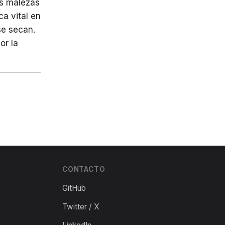
as malezas
a vital en
se secan.
or la
CONTACTO
GitHub
Twitter / X